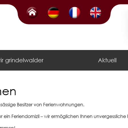
0
0
0
ir grindelwalder
Aktuell
men
ansässige Besitzer von Ferienwohnungen.
r ein Feriendomizil – wir ermöglichen Ihnen unvergessliche 
lkommen!