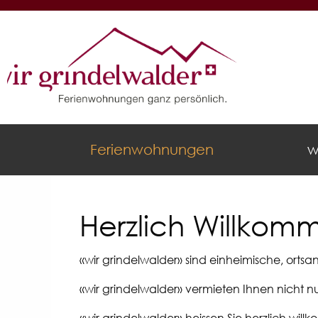
Ferienwohnungen
w
Herzlich Willkom
«wir grindelwalder» sind einheimische, orts
«wir grindelwalder» vermieten Ihnen nicht nu
«wir grindelwalder» heissen Sie herzlich wil